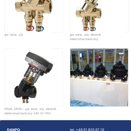
gw. wew., z/p
gw. wew., z/p, siłownik
elektromechaniczny
DN40, DN50 – gw. wew., z/p, siłownik
elektromechaniczny 24V (0-10V)
DANPO
tel. +48 61 835 67 16