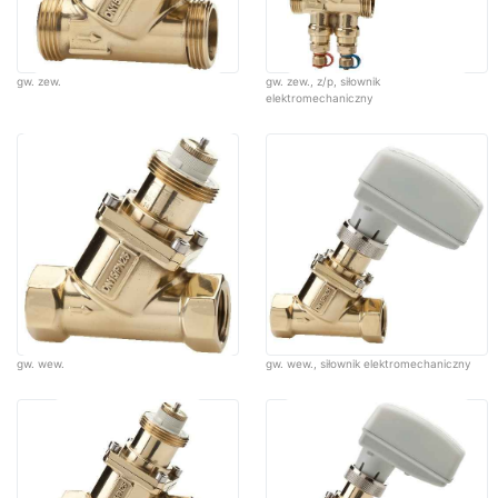
gw. zew.
gw. zew., z/p, siłownik
elektromechaniczny
gw. wew.
gw. wew., siłownik elektromechaniczny