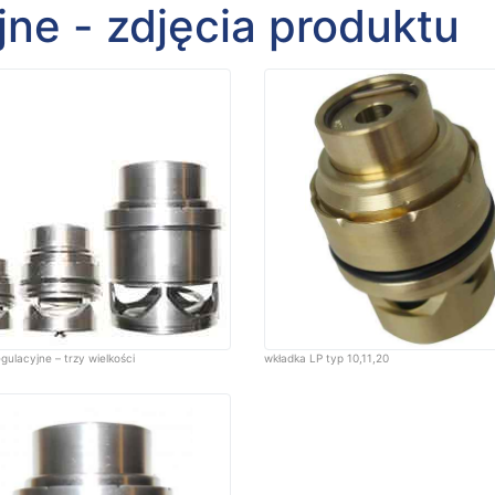
jne - zdjęcia produktu
egulacyjne – trzy wielkości
wkładka LP typ 10,11,20