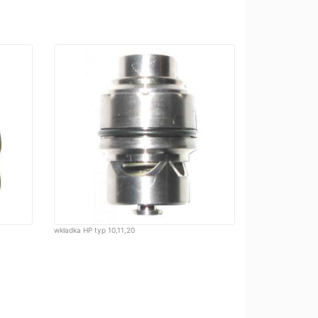
wkładka HP typ 10,11,20